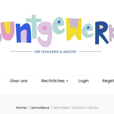
gorien
Kontakt
Über uns
Rechtliches
0 Artikel
Über uns
Rechtliches
Login
Regis
Home
/
Lernvideos
/
Lernvideo Vorstich nähen