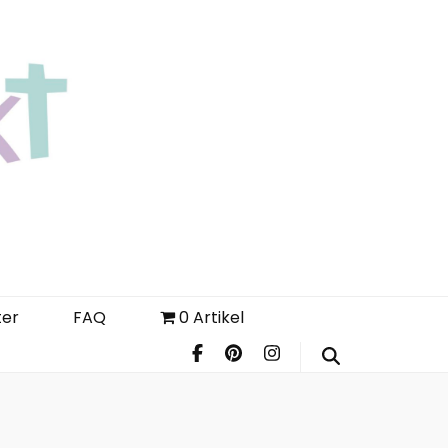
Login
Register
FAQ
ter
FAQ
0 Artikel