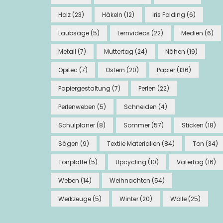
Holz
(23)
Häkeln
(12)
Iris Folding
(6)
Laubsäge
(5)
Lernvideos
(22)
Medien
(6)
Metall
(7)
Muttertag
(24)
Nähen
(19)
Opitec
(7)
Ostern
(20)
Papier
(136)
Papiergestaltung
(7)
Perlen
(22)
Perlenweben
(5)
Schneiden
(4)
Schulplaner
(8)
Sommer
(57)
Sticken
(18)
Sägen
(9)
Textile Materialien
(84)
Ton
(34)
Tonplatte
(5)
Upcycling
(10)
Vatertag
(16)
Weben
(14)
Weihnachten
(54)
Werkzeuge
(5)
Winter
(20)
Wolle
(25)