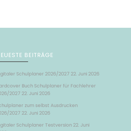
EUESTE BEITRÄGE
igitaler Schulplaner 2026/2027
22. Juni 2026
ardcover Buch Schulplaner für Fachlehrer
026/2027
22. Juni 2026
chulplaner zum selbst Ausdrucken
026/2027
22. Juni 2026
igitaler Schulplaner Testversion
22. Juni