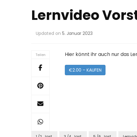
Lernvideo Vors
Updated on
5. Januar 2023
Hier könnt ihr auch nur das L
Teilen
€2.00 – KAUFEN
1./2. Jgst.
3./4. Jgst.
5./6. Jgst.
Lernvid