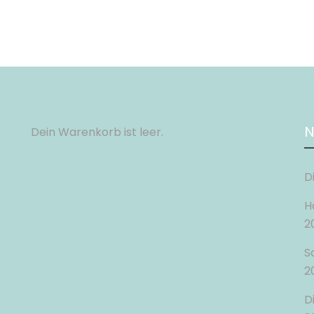
N
Dein Warenkorb ist leer.
D
H
2
S
2
D