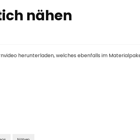
tich nähen
ernvideo herunterladen, welches ebenfalls im Materialpak
eos
Nähen