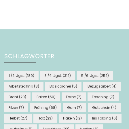
SCHLAGWÖRTER
1./2. Jgst.
(189)
3./4. Jgst.
(312)
5./6. Jgst.
(252)
Arbeitstechnik
(8)
Basicordner
(5)
Bezugsarbeit
(4)
Draht
(29)
Falten
(50)
Farbe
(7)
Fasching
(7)
Filzen
(7)
Frühling
(68)
Garn
(7)
Gutschein
(4)
Herbst
(27)
Holz
(23)
Häkeln
(12)
Iris Folding
(6)
Laubsäge
(5)
Lernvideos
(22)
Medien
(6)