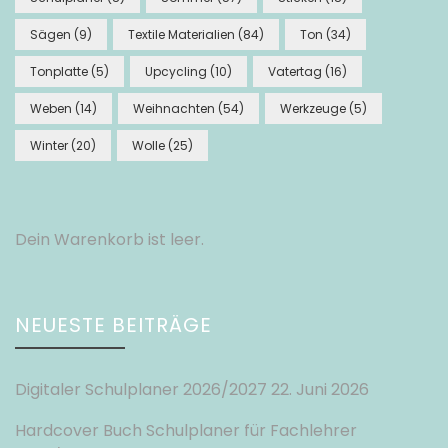
Sägen
(9)
Textile Materialien
(84)
Ton
(34)
Tonplatte
(5)
Upcycling
(10)
Vatertag
(16)
Weben
(14)
Weihnachten
(54)
Werkzeuge
(5)
Winter
(20)
Wolle
(25)
Dein Warenkorb ist leer.
NEUESTE BEITRÄGE
Digitaler Schulplaner 2026/2027
22. Juni 2026
Hardcover Buch Schulplaner für Fachlehrer