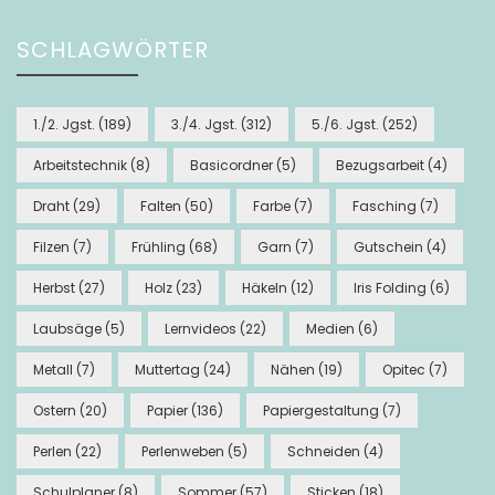
SCHLAGWÖRTER
1./2. Jgst.
(189)
3./4. Jgst.
(312)
5./6. Jgst.
(252)
Arbeitstechnik
(8)
Basicordner
(5)
Bezugsarbeit
(4)
Draht
(29)
Falten
(50)
Farbe
(7)
Fasching
(7)
Filzen
(7)
Frühling
(68)
Garn
(7)
Gutschein
(4)
Herbst
(27)
Holz
(23)
Häkeln
(12)
Iris Folding
(6)
Laubsäge
(5)
Lernvideos
(22)
Medien
(6)
Metall
(7)
Muttertag
(24)
Nähen
(19)
Opitec
(7)
Ostern
(20)
Papier
(136)
Papiergestaltung
(7)
Perlen
(22)
Perlenweben
(5)
Schneiden
(4)
Schulplaner
(8)
Sommer
(57)
Sticken
(18)