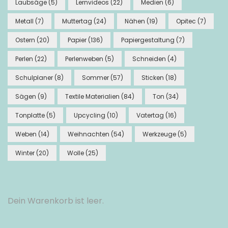
Laubsäge
(5)
Lernvideos
(22)
Medien
(6)
Metall
(7)
Muttertag
(24)
Nähen
(19)
Opitec
(7)
Ostern
(20)
Papier
(136)
Papiergestaltung
(7)
Perlen
(22)
Perlenweben
(5)
Schneiden
(4)
Schulplaner
(8)
Sommer
(57)
Sticken
(18)
Sägen
(9)
Textile Materialien
(84)
Ton
(34)
Tonplatte
(5)
Upcycling
(10)
Vatertag
(16)
Weben
(14)
Weihnachten
(54)
Werkzeuge
(5)
Winter
(20)
Wolle
(25)
Dein Warenkorb ist leer.