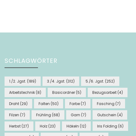
SCHLAGWÖRTER
1./2. Jgst.
(189)
3./4. Jgst.
(312)
5./6. Jgst.
(252)
Arbeitstechnik
(8)
Basicordner
(5)
Bezugsarbeit
(4)
Draht
(29)
Falten
(50)
Farbe
(7)
Fasching
(7)
Filzen
(7)
Frühling
(68)
Garn
(7)
Gutschein
(4)
Herbst
(27)
Holz
(23)
Häkeln
(12)
Iris Folding
(6)