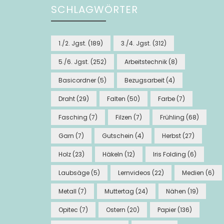
SCHLAGWÖRTER
1./2. Jgst.
(189)
3./4. Jgst.
(312)
5./6. Jgst.
(252)
Arbeitstechnik
(8)
Basicordner
(5)
Bezugsarbeit
(4)
Draht
(29)
Falten
(50)
Farbe
(7)
Fasching
(7)
Filzen
(7)
Frühling
(68)
Garn
(7)
Gutschein
(4)
Herbst
(27)
Holz
(23)
Häkeln
(12)
Iris Folding
(6)
Laubsäge
(5)
Lernvideos
(22)
Medien
(6)
Metall
(7)
Muttertag
(24)
Nähen
(19)
Opitec
(7)
Ostern
(20)
Papier
(136)