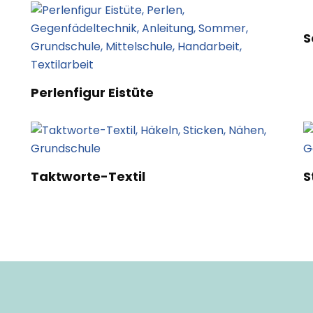
S
Perlenfigur Eistüte
Taktworte-Textil
S