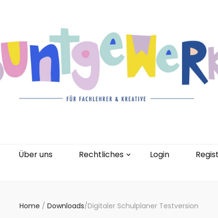
gorien
Kontakt
Über uns
Rechtliches
0 Artikel
Über uns
Rechtliches
Login
Regis
Home
/
Downloads
/
Digitaler Schulplaner Testversion