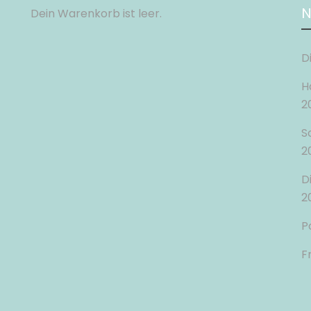
N
Dein Warenkorb ist leer.
D
H
2
S
2
D
2
P
F