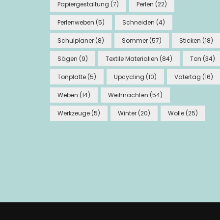
Papiergestaltung
(7)
Perlen
(22)
Perlenweben
(5)
Schneiden
(4)
Schulplaner
(8)
Sommer
(57)
Sticken
(18)
Sägen
(9)
Textile Materialien
(84)
Ton
(34)
Tonplatte
(5)
Upcycling
(10)
Vatertag
(16)
Weben
(14)
Weihnachten
(54)
Werkzeuge
(5)
Winter
(20)
Wolle
(25)