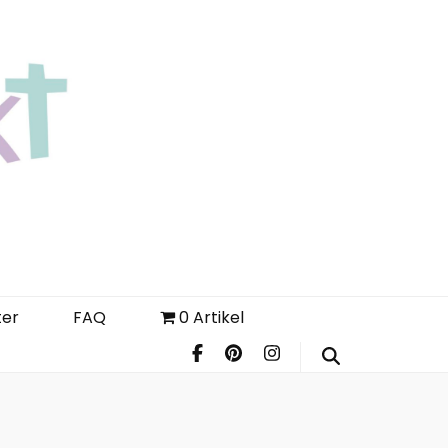
Login
Register
FAQ
ter
FAQ
0 Artikel