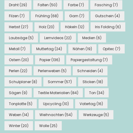
Draht
(29)
Falten
(50)
Farbe
(7)
Fasching
(7)
Filzen
(7)
Frühling
(68)
Garn
(7)
Gutschein
(4)
Herbst
(27)
Holz
(23)
Häkeln
(12)
Iris Folding
(6)
Laubsäge
(5)
Lernvideos
(22)
Medien
(6)
Metall
(7)
Muttertag
(24)
Nähen
(19)
Opitec
(7)
Ostern
(20)
Papier
(136)
Papiergestaltung
(7)
Perlen
(22)
Perlenweben
(5)
Schneiden
(4)
Schulplaner
(8)
Sommer
(57)
Sticken
(18)
Sägen
(9)
Textile Materialien
(84)
Ton
(34)
Tonplatte
(5)
Upcycling
(10)
Vatertag
(16)
Weben
(14)
Weihnachten
(54)
Werkzeuge
(5)
Winter
(20)
Wolle
(25)