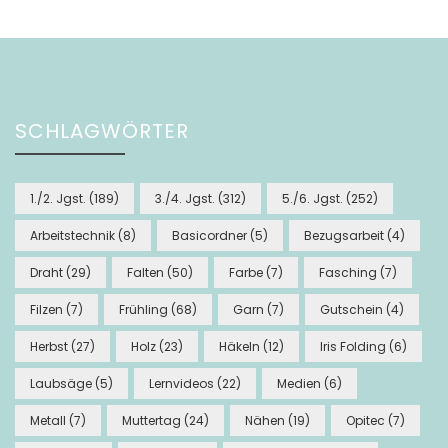
SCHLAGWÖRTER
1./2. Jgst.
(189)
3./4. Jgst.
(312)
5./6. Jgst.
(252)
Arbeitstechnik
(8)
Basicordner
(5)
Bezugsarbeit
(4)
Draht
(29)
Falten
(50)
Farbe
(7)
Fasching
(7)
Filzen
(7)
Frühling
(68)
Garn
(7)
Gutschein
(4)
Herbst
(27)
Holz
(23)
Häkeln
(12)
Iris Folding
(6)
Laubsäge
(5)
Lernvideos
(22)
Medien
(6)
Metall
(7)
Muttertag
(24)
Nähen
(19)
Opitec
(7)