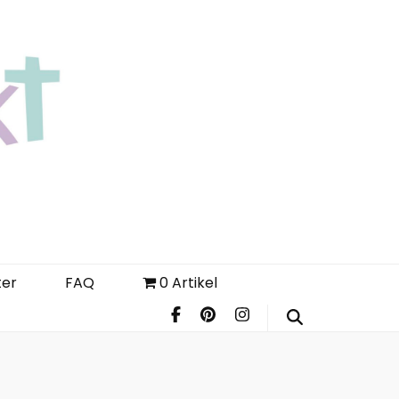
Login
Register
FAQ
ter
FAQ
0 Artikel