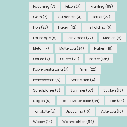
Fasching
(7)
Filzen
(7)
Frühling
(68)
Garn
(7)
Gutschein
(4)
Herbst
(27)
Holz
(23)
Häkeln
(12)
Iris Folding
(6)
Laubsäge
(5)
Lernvideos
(22)
Medien
(6)
Metall
(7)
Muttertag
(24)
Nähen
(19)
Opitec
(7)
Ostern
(20)
Papier
(136)
Papiergestaltung
(7)
Perlen
(22)
Perlenweben
(5)
Schneiden
(4)
Schulplaner
(8)
Sommer
(57)
Sticken
(18)
Sägen
(9)
Textile Materialien
(84)
Ton
(34)
Tonplatte
(5)
Upcycling
(10)
Vatertag
(16)
Weben
(14)
Weihnachten
(54)