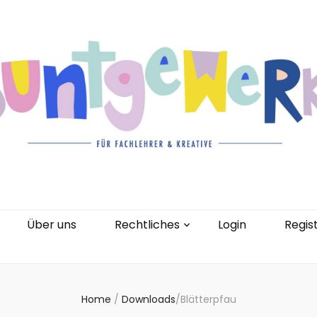
gorien
Kontakt
Über uns
Rechtliches
0 Artikel
Über uns
Rechtliches
Login
Regis
Home
/
Downloads
/
Blätterpfau