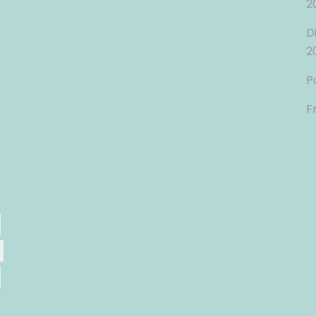
2
D
2
P
F