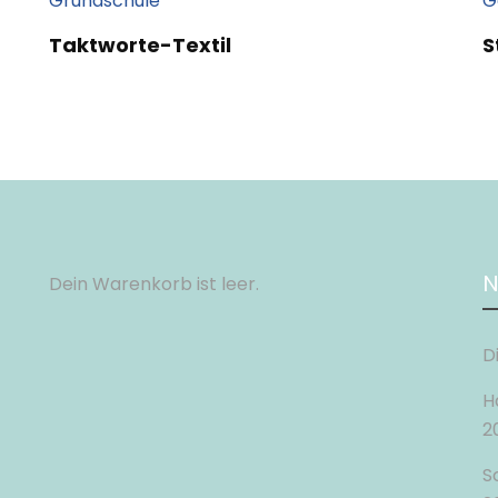
Taktworte-Textil
S
N
Dein Warenkorb ist leer.
D
H
2
S