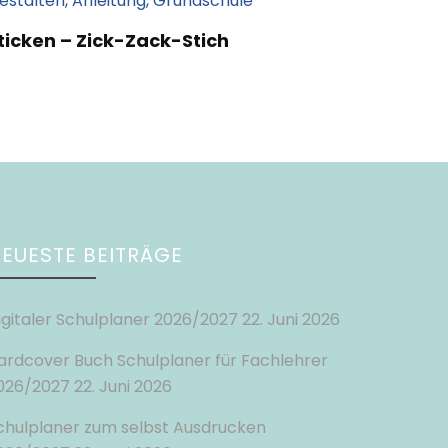
ticken – Zick-Zack-Stich
EUESTE BEITRÄGE
igitaler Schulplaner 2026/2027
22. Juni 2026
ardcover Buch Schulplaner für Fachlehrer
026/2027
22. Juni 2026
chulplaner zum selbst Ausdrucken