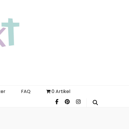
Login
Register
FAQ
ter
FAQ
0 Artikel