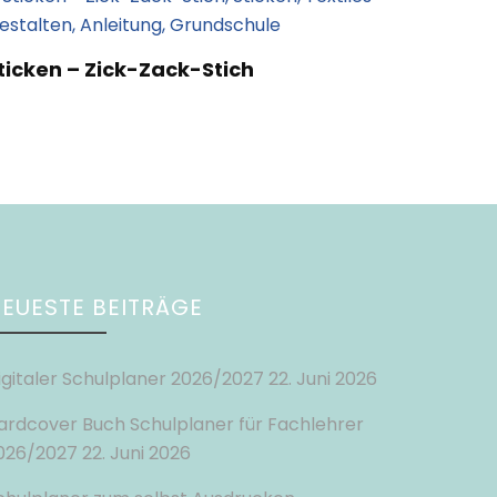
ticken – Zick-Zack-Stich
EUESTE BEITRÄGE
igitaler Schulplaner 2026/2027
22. Juni 2026
ardcover Buch Schulplaner für Fachlehrer
026/2027
22. Juni 2026