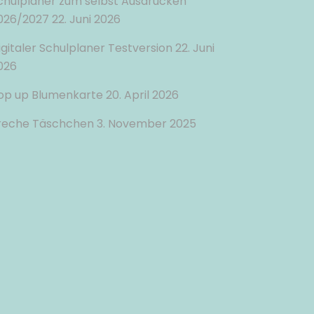
chulplaner zum selbst Ausdrucken
026/2027
22. Juni 2026
igitaler Schulplaner Testversion
22. Juni
026
op up Blumenkarte
20. April 2026
reche Täschchen
3. November 2025