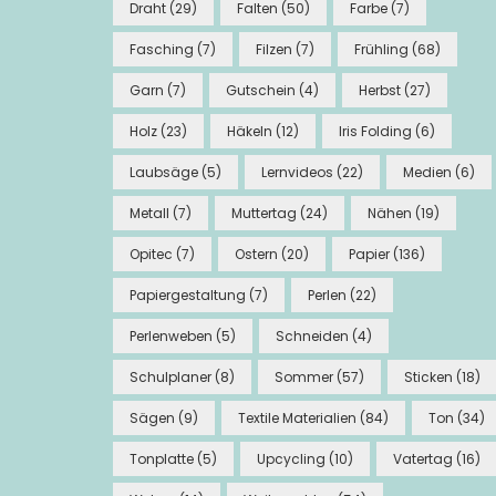
Draht
(29)
Falten
(50)
Farbe
(7)
Fasching
(7)
Filzen
(7)
Frühling
(68)
Garn
(7)
Gutschein
(4)
Herbst
(27)
Holz
(23)
Häkeln
(12)
Iris Folding
(6)
Laubsäge
(5)
Lernvideos
(22)
Medien
(6)
Metall
(7)
Muttertag
(24)
Nähen
(19)
Opitec
(7)
Ostern
(20)
Papier
(136)
Papiergestaltung
(7)
Perlen
(22)
Perlenweben
(5)
Schneiden
(4)
Schulplaner
(8)
Sommer
(57)
Sticken
(18)
Sägen
(9)
Textile Materialien
(84)
Ton
(34)
Tonplatte
(5)
Upcycling
(10)
Vatertag
(16)