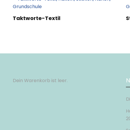
Taktworte-Textil
S
N
Dein Warenkorb ist leer.
D
H
2