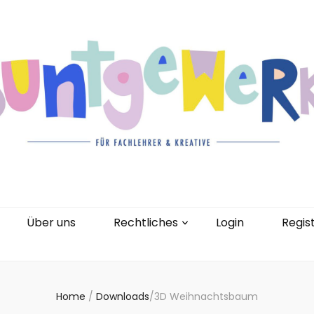
gorien
Kontakt
Über uns
Rechtliches
0 Artikel
Über uns
Rechtliches
Login
Regis
Home
/
Downloads
/
3D Weihnachtsbaum