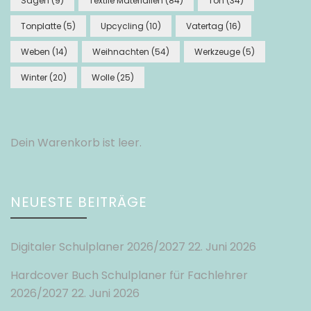
Sägen
(9)
Textile Materialien
(84)
Ton
(34)
Tonplatte
(5)
Upcycling
(10)
Vatertag
(16)
Weben
(14)
Weihnachten
(54)
Werkzeuge
(5)
Winter
(20)
Wolle
(25)
Dein Warenkorb ist leer.
NEUESTE BEITRÄGE
Digitaler Schulplaner 2026/2027
22. Juni 2026
Hardcover Buch Schulplaner für Fachlehrer
2026/2027
22. Juni 2026