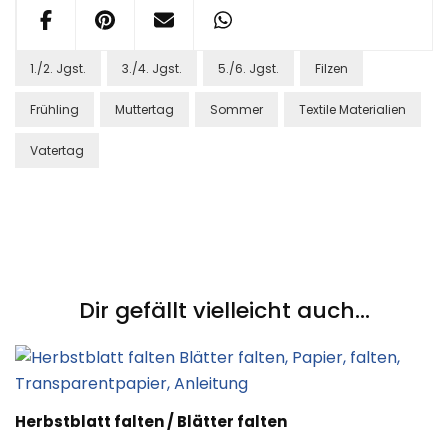
1./2. Jgst.
3./4. Jgst.
5./6. Jgst.
Filzen
Frühling
Muttertag
Sommer
Textile Materialien
Vatertag
Post
Navigation
Dir gefällt vielleicht auch...
Herbstblatt falten / Blätter falten