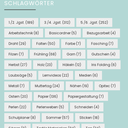
SCHLAGWÖRTER
1./2. Jgst.
(189)
3./4. Jgst.
(312)
5./6. Jgst.
(252)
Arbeitstechnik
(8)
Basicordner
(5)
Bezugsarbeit
(4)
Draht
(29)
Falten
(50)
Farbe
(7)
Fasching
(7)
Filzen
(7)
Frühling
(68)
Garn
(7)
Gutschein
(4)
Herbst
(27)
Holz
(23)
Häkeln
(12)
Iris Folding
(6)
Laubsäge
(5)
Lernvideos
(22)
Medien
(6)
Metall
(7)
Muttertag
(24)
Nähen
(19)
Opitec
(7)
Ostern
(20)
Papier
(136)
Papiergestaltung
(7)
Perlen
(22)
Perlenweben
(5)
Schneiden
(4)
Schulplaner
(8)
Sommer
(57)
Sticken
(18)