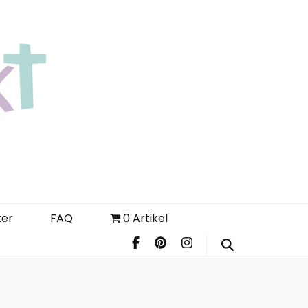
Login
Register
FAQ
ter
FAQ
0 Artikel