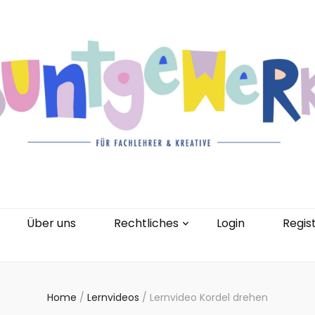
gorien
Kontakt
Über uns
Rechtliches
0 Artikel
Über uns
Rechtliches
Login
Regis
Home
/
Lernvideos
/
Lernvideo Kordel drehen