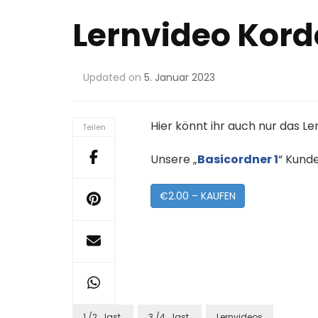
Lernvideo Kord
Updated on
5. Januar 2023
Hier könnt ihr auch nur das L
Teilen
Unsere „
Basicordner 1
“ Kund
€2.00 – KAUFEN
1./2. Jgst.
3./4. Jgst.
Lernvideos