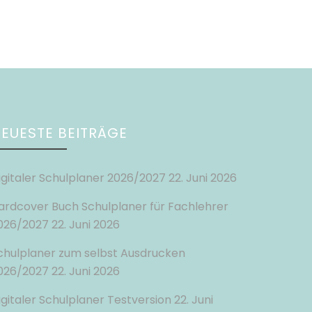
EUESTE BEITRÄGE
igitaler Schulplaner 2026/2027
22. Juni 2026
ardcover Buch Schulplaner für Fachlehrer
026/2027
22. Juni 2026
chulplaner zum selbst Ausdrucken
026/2027
22. Juni 2026
igitaler Schulplaner Testversion
22. Juni