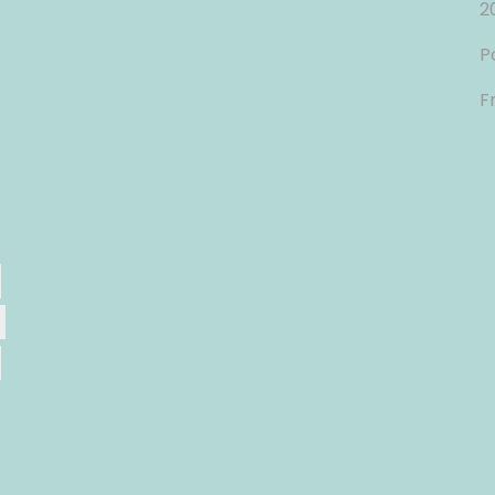
2
P
F