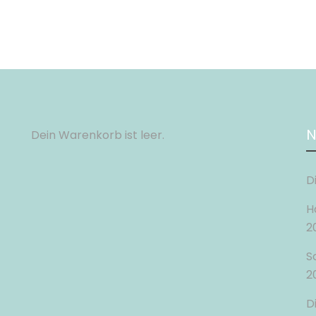
N
Dein Warenkorb ist leer.
D
H
2
S
2
D