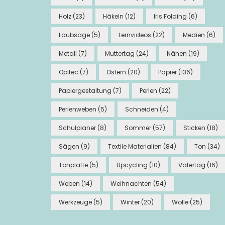
Holz
(23)
Häkeln
(12)
Iris Folding
(6)
Laubsäge
(5)
Lernvideos
(22)
Medien
(6)
Metall
(7)
Muttertag
(24)
Nähen
(19)
Opitec
(7)
Ostern
(20)
Papier
(136)
Papiergestaltung
(7)
Perlen
(22)
Perlenweben
(5)
Schneiden
(4)
Schulplaner
(8)
Sommer
(57)
Sticken
(18)
Sägen
(9)
Textile Materialien
(84)
Ton
(34)
Tonplatte
(5)
Upcycling
(10)
Vatertag
(16)
Weben
(14)
Weihnachten
(54)
Werkzeuge
(5)
Winter
(20)
Wolle
(25)