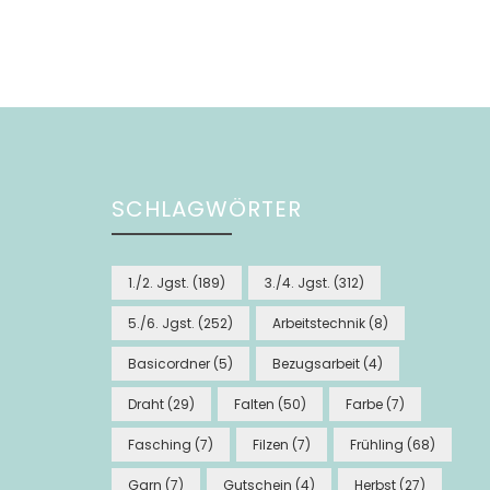
SCHLAGWÖRTER
1./2. Jgst.
(189)
3./4. Jgst.
(312)
5./6. Jgst.
(252)
Arbeitstechnik
(8)
Basicordner
(5)
Bezugsarbeit
(4)
Draht
(29)
Falten
(50)
Farbe
(7)
Fasching
(7)
Filzen
(7)
Frühling
(68)
Garn
(7)
Gutschein
(4)
Herbst
(27)