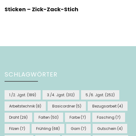
Sticken – Zick-Zack-Stich
SCHLAGWÖRTER
1./2. Jgst.
(189)
3./4. Jgst.
(312)
5./6. Jgst.
(252)
Arbeitstechnik
(8)
Basicordner
(5)
Bezugsarbeit
(4)
Draht
(29)
Falten
(50)
Farbe
(7)
Fasching
(7)
Filzen
(7)
Frühling
(68)
Garn
(7)
Gutschein
(4)