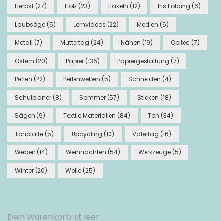
Herbst
(27)
Holz
(23)
Häkeln
(12)
Iris Folding
(6)
Laubsäge
(5)
Lernvideos
(22)
Medien
(6)
Metall
(7)
Muttertag
(24)
Nähen
(19)
Opitec
(7)
Ostern
(20)
Papier
(136)
Papiergestaltung
(7)
Perlen
(22)
Perlenweben
(5)
Schneiden
(4)
Schulplaner
(8)
Sommer
(57)
Sticken
(18)
Sägen
(9)
Textile Materialien
(84)
Ton
(34)
Tonplatte
(5)
Upcycling
(10)
Vatertag
(16)
Weben
(14)
Weihnachten
(54)
Werkzeuge
(5)
Winter
(20)
Wolle
(25)
Dein Warenkorb ist leer.