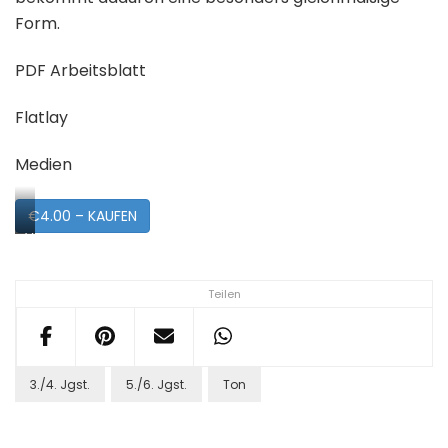
Form.
PDF Arbeitsblatt
Flatlay
Medien
€4.00 – KAUFEN
Vorschau
Teilen
3./4. Jgst.
5./6. Jgst.
Ton