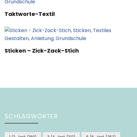
Taktworte-Textil
Sticken – Zick-Zack-Stich
SCHLAGWÖRTER
1./2. Jgst.
(189)
3./4. Jgst.
(312)
5./6. Jgst.
(252)