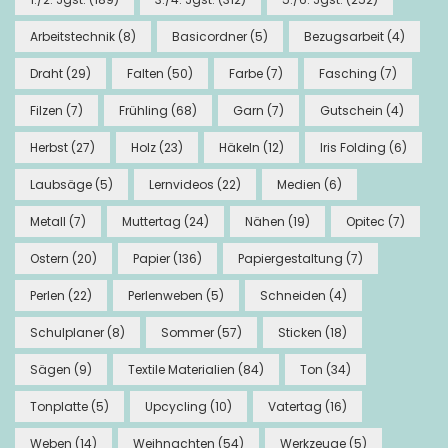
Arbeitstechnik
(8)
Basicordner
(5)
Bezugsarbeit
(4)
Draht
(29)
Falten
(50)
Farbe
(7)
Fasching
(7)
Filzen
(7)
Frühling
(68)
Garn
(7)
Gutschein
(4)
Herbst
(27)
Holz
(23)
Häkeln
(12)
Iris Folding
(6)
Laubsäge
(5)
Lernvideos
(22)
Medien
(6)
Metall
(7)
Muttertag
(24)
Nähen
(19)
Opitec
(7)
Ostern
(20)
Papier
(136)
Papiergestaltung
(7)
Perlen
(22)
Perlenweben
(5)
Schneiden
(4)
Schulplaner
(8)
Sommer
(57)
Sticken
(18)
Sägen
(9)
Textile Materialien
(84)
Ton
(34)
Tonplatte
(5)
Upcycling
(10)
Vatertag
(16)
Weben
(14)
Weihnachten
(54)
Werkzeuge
(5)