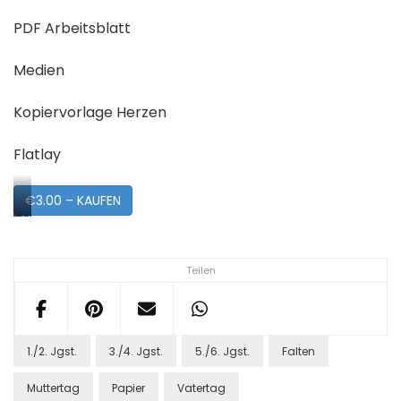
PDF Arbeitsblatt
Medien
Kopiervorlage Herzen
Flatlay
€3.00 – KAUFEN
Vorschau
Teilen
1./2. Jgst.
3./4. Jgst.
5./6. Jgst.
Falten
Muttertag
Papier
Vatertag