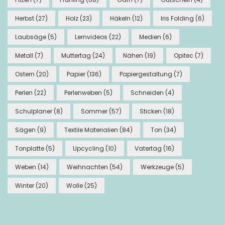
Herbst
(27)
Holz
(23)
Häkeln
(12)
Iris Folding
(6)
Laubsäge
(5)
Lernvideos
(22)
Medien
(6)
Metall
(7)
Muttertag
(24)
Nähen
(19)
Opitec
(7)
Ostern
(20)
Papier
(136)
Papiergestaltung
(7)
Perlen
(22)
Perlenweben
(5)
Schneiden
(4)
Schulplaner
(8)
Sommer
(57)
Sticken
(18)
Sägen
(9)
Textile Materialien
(84)
Ton
(34)
Tonplatte
(5)
Upcycling
(10)
Vatertag
(16)
Weben
(14)
Weihnachten
(54)
Werkzeuge
(5)
Winter
(20)
Wolle
(25)