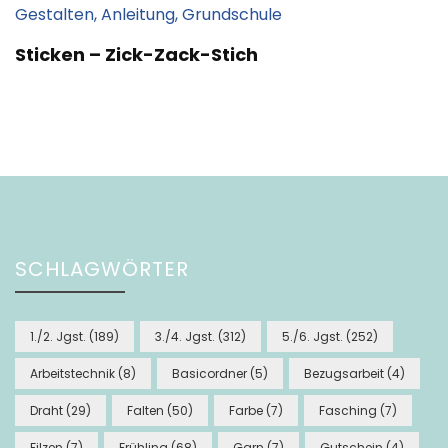
Sticken – Zick-Zack-Stich
SCHLAGWÖRTER
1./2. Jgst.
(189)
3./4. Jgst.
(312)
5./6. Jgst.
(252)
Arbeitstechnik
(8)
Basicordner
(5)
Bezugsarbeit
(4)
Draht
(29)
Falten
(50)
Farbe
(7)
Fasching
(7)
Filzen
(7)
Frühling
(68)
Garn
(7)
Gutschein
(4)