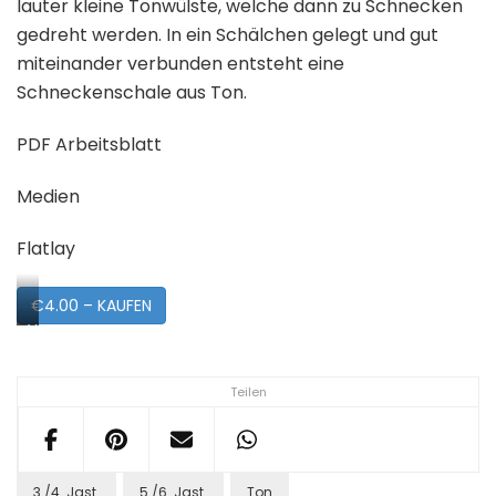
lauter kleine Tonwülste, welche dann zu Schnecken
gedreht werden. In ein Schälchen gelegt und gut
miteinander verbunden entsteht eine
Schneckenschale aus Ton.
PDF Arbeitsblatt
Medien
Flatlay
€4.00 – KAUFEN
Vorschau
Teilen
3./4. Jgst.
5./6. Jgst.
Ton