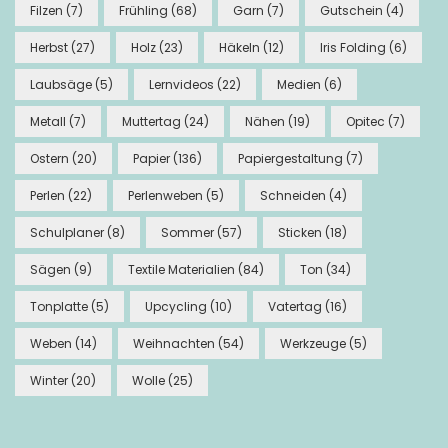
Filzen
(7)
Frühling
(68)
Garn
(7)
Gutschein
(4)
Herbst
(27)
Holz
(23)
Häkeln
(12)
Iris Folding
(6)
Laubsäge
(5)
Lernvideos
(22)
Medien
(6)
Metall
(7)
Muttertag
(24)
Nähen
(19)
Opitec
(7)
Ostern
(20)
Papier
(136)
Papiergestaltung
(7)
Perlen
(22)
Perlenweben
(5)
Schneiden
(4)
Schulplaner
(8)
Sommer
(57)
Sticken
(18)
Sägen
(9)
Textile Materialien
(84)
Ton
(34)
Tonplatte
(5)
Upcycling
(10)
Vatertag
(16)
Weben
(14)
Weihnachten
(54)
Werkzeuge
(5)
Winter
(20)
Wolle
(25)