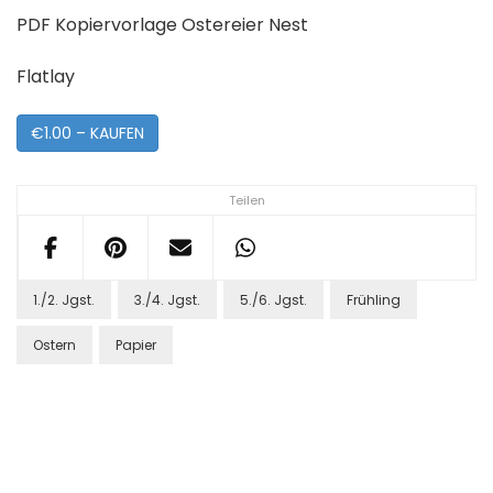
PDF Kopiervorlage Ostereier Nest
Flatlay
€1.00 – KAUFEN
Teilen
1./2. Jgst.
3./4. Jgst.
5./6. Jgst.
Frühling
Ostern
Papier
Post
Navigation