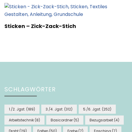
Sticken – Zick-Zack-Stich
SCHLAGWÖRTER
1./2. Jgst.
(189)
3./4. Jgst.
(312)
5./6. Jgst.
(252)
Arbeitstechnik
(8)
Basicordner
(5)
Bezugsarbeit
(4)
Draht
(29)
Falten
(50)
Farbe
(7)
Fasching
(7)