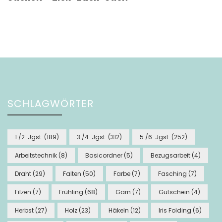
SCHLAGWÖRTER
1./2. Jgst.
(189)
3./4. Jgst.
(312)
5./6. Jgst.
(252)
Arbeitstechnik
(8)
Basicordner
(5)
Bezugsarbeit
(4)
Draht
(29)
Falten
(50)
Farbe
(7)
Fasching
(7)
Filzen
(7)
Frühling
(68)
Garn
(7)
Gutschein
(4)
Herbst
(27)
Holz
(23)
Häkeln
(12)
Iris Folding
(6)