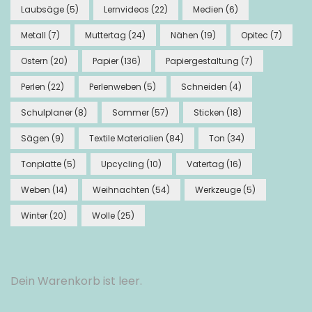
Laubsäge
(5)
Lernvideos
(22)
Medien
(6)
Metall
(7)
Muttertag
(24)
Nähen
(19)
Opitec
(7)
Ostern
(20)
Papier
(136)
Papiergestaltung
(7)
Perlen
(22)
Perlenweben
(5)
Schneiden
(4)
Schulplaner
(8)
Sommer
(57)
Sticken
(18)
Sägen
(9)
Textile Materialien
(84)
Ton
(34)
Tonplatte
(5)
Upcycling
(10)
Vatertag
(16)
Weben
(14)
Weihnachten
(54)
Werkzeuge
(5)
Winter
(20)
Wolle
(25)
Dein Warenkorb ist leer.