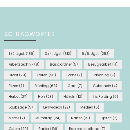
SCHLAGWÖRTER
1./2. Jgst.
(189)
3./4. Jgst.
(312)
5./6. Jgst.
(252)
Arbeitstechnik
(8)
Basicordner
(5)
Bezugsarbeit
(4)
Draht
(29)
Falten
(50)
Farbe
(7)
Fasching
(7)
Filzen
(7)
Frühling
(68)
Garn
(7)
Gutschein
(4)
Herbst
(27)
Holz
(23)
Häkeln
(12)
Iris Folding
(6)
Laubsäge
(5)
Lernvideos
(22)
Medien
(6)
Metall
(7)
Muttertag
(24)
Nähen
(19)
Opitec
(7)
Ostern
(20)
Papier
(136)
Papiergestaltung
(7)