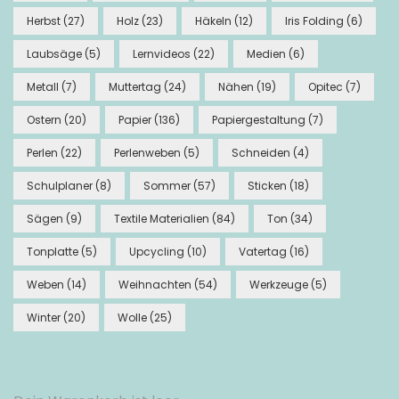
Herbst
(27)
Holz
(23)
Häkeln
(12)
Iris Folding
(6)
Laubsäge
(5)
Lernvideos
(22)
Medien
(6)
Metall
(7)
Muttertag
(24)
Nähen
(19)
Opitec
(7)
Ostern
(20)
Papier
(136)
Papiergestaltung
(7)
Perlen
(22)
Perlenweben
(5)
Schneiden
(4)
Schulplaner
(8)
Sommer
(57)
Sticken
(18)
Sägen
(9)
Textile Materialien
(84)
Ton
(34)
Tonplatte
(5)
Upcycling
(10)
Vatertag
(16)
Weben
(14)
Weihnachten
(54)
Werkzeuge
(5)
Winter
(20)
Wolle
(25)