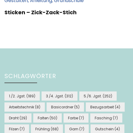
Sticken – Zick-Zack-Stich
SCHLAGWÖRTER
1./2. Jgst.
(189)
3./4. Jgst.
(312)
5./6. Jgst.
(252)
Arbeitstechnik
(8)
Basicordner
(5)
Bezugsarbeit
(4)
Draht
(29)
Falten
(50)
Farbe
(7)
Fasching
(7)
Filzen
(7)
Frühling
(68)
Garn
(7)
Gutschein
(4)