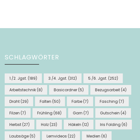
SCHLAGWÖRTER
1./2. Jgst.
(189)
3./4. Jgst.
(312)
5./6. Jgst.
(252)
Arbeitstechnik
(8)
Basicordner
(5)
Bezugsarbeit
(4)
Draht
(29)
Falten
(50)
Farbe
(7)
Fasching
(7)
Filzen
(7)
Frühling
(68)
Garn
(7)
Gutschein
(4)
Herbst
(27)
Holz
(23)
Häkeln
(12)
Iris Folding
(6)
Laubsäge
(5)
Lernvideos
(22)
Medien
(6)