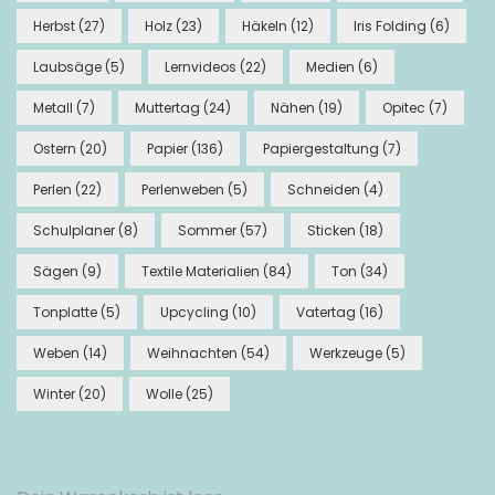
Herbst
(27)
Holz
(23)
Häkeln
(12)
Iris Folding
(6)
Laubsäge
(5)
Lernvideos
(22)
Medien
(6)
Metall
(7)
Muttertag
(24)
Nähen
(19)
Opitec
(7)
Ostern
(20)
Papier
(136)
Papiergestaltung
(7)
Perlen
(22)
Perlenweben
(5)
Schneiden
(4)
Schulplaner
(8)
Sommer
(57)
Sticken
(18)
Sägen
(9)
Textile Materialien
(84)
Ton
(34)
Tonplatte
(5)
Upcycling
(10)
Vatertag
(16)
Weben
(14)
Weihnachten
(54)
Werkzeuge
(5)
Winter
(20)
Wolle
(25)