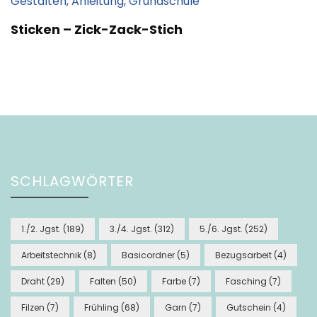
Sticken – Zick-Zack-Stich
SCHLAGWÖRTER
1./2. Jgst.
(189)
3./4. Jgst.
(312)
5./6. Jgst.
(252)
Arbeitstechnik
(8)
Basicordner
(5)
Bezugsarbeit
(4)
Draht
(29)
Falten
(50)
Farbe
(7)
Fasching
(7)
Filzen
(7)
Frühling
(68)
Garn
(7)
Gutschein
(4)