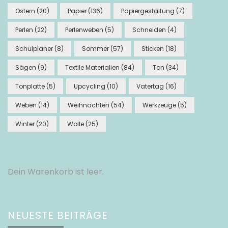
Ostern
(20)
Papier
(136)
Papiergestaltung
(7)
Perlen
(22)
Perlenweben
(5)
Schneiden
(4)
Schulplaner
(8)
Sommer
(57)
Sticken
(18)
Sägen
(9)
Textile Materialien
(84)
Ton
(34)
Tonplatte
(5)
Upcycling
(10)
Vatertag
(16)
Weben
(14)
Weihnachten
(54)
Werkzeuge
(5)
Winter
(20)
Wolle
(25)
Dein Warenkorb ist leer.
NEUESTE BEITRÄGE