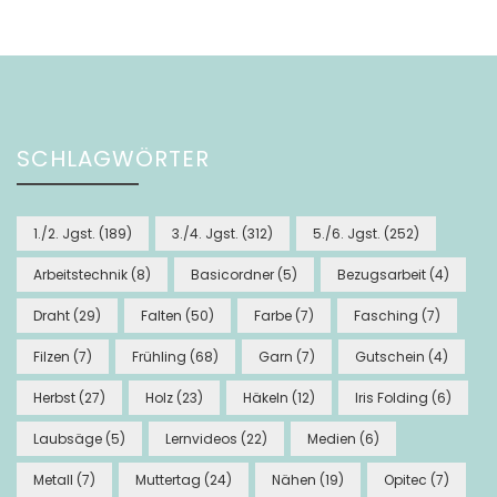
SCHLAGWÖRTER
1./2. Jgst.
(189)
3./4. Jgst.
(312)
5./6. Jgst.
(252)
Arbeitstechnik
(8)
Basicordner
(5)
Bezugsarbeit
(4)
Draht
(29)
Falten
(50)
Farbe
(7)
Fasching
(7)
Filzen
(7)
Frühling
(68)
Garn
(7)
Gutschein
(4)
Herbst
(27)
Holz
(23)
Häkeln
(12)
Iris Folding
(6)
Laubsäge
(5)
Lernvideos
(22)
Medien
(6)
Metall
(7)
Muttertag
(24)
Nähen
(19)
Opitec
(7)