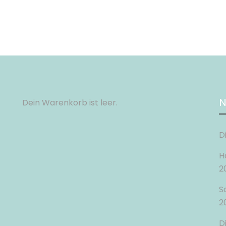
N
Dein Warenkorb ist leer.
D
H
2
S
2
D