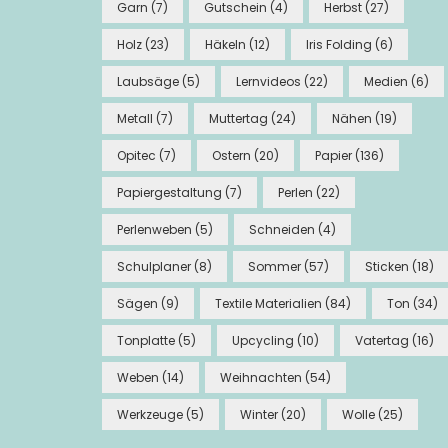
Garn
(7)
Gutschein
(4)
Herbst
(27)
Holz
(23)
Häkeln
(12)
Iris Folding
(6)
Laubsäge
(5)
Lernvideos
(22)
Medien
(6)
Metall
(7)
Muttertag
(24)
Nähen
(19)
Opitec
(7)
Ostern
(20)
Papier
(136)
Papiergestaltung
(7)
Perlen
(22)
Perlenweben
(5)
Schneiden
(4)
Schulplaner
(8)
Sommer
(57)
Sticken
(18)
Sägen
(9)
Textile Materialien
(84)
Ton
(34)
Tonplatte
(5)
Upcycling
(10)
Vatertag
(16)
Weben
(14)
Weihnachten
(54)
Werkzeuge
(5)
Winter
(20)
Wolle
(25)