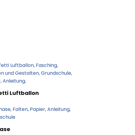
tti Luftballon
hase