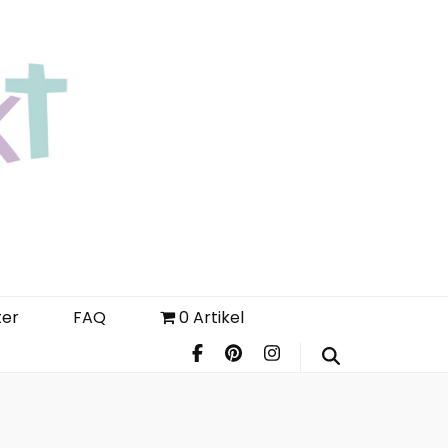
Login
Register
FAQ
ter
FAQ
0 Artikel