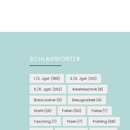
SCHLAGWÖRTER
1./2. Jgst.
(189)
3./4. Jgst.
(312)
5./6. Jgst.
(252)
Arbeitstechnik
(8)
Basicordner
(5)
Bezugsarbeit
(4)
Draht
(29)
Falten
(50)
Farbe
(7)
Fasching
(7)
Filzen
(7)
Frühling
(68)