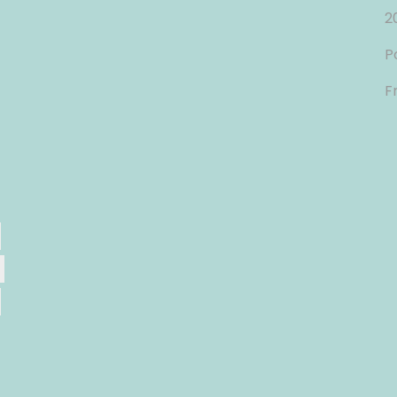
2
P
F