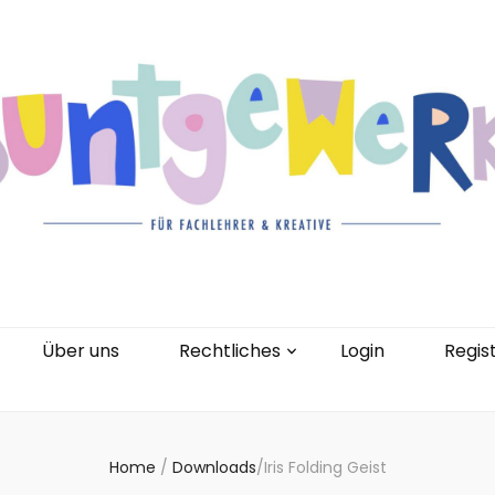
gorien
Kontakt
Über uns
Rechtliches
0 Artikel
Über uns
Rechtliches
Login
Regis
Home
/
Downloads
/
Iris Folding Geist