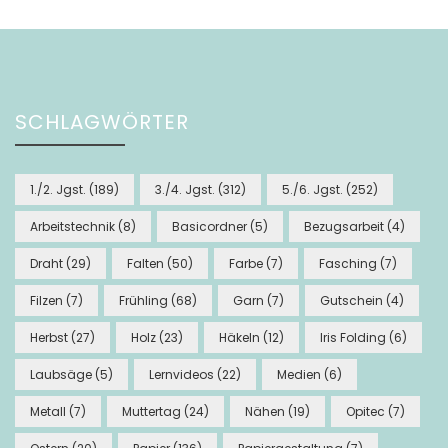
SCHLAGWÖRTER
1./2. Jgst.
(189)
3./4. Jgst.
(312)
5./6. Jgst.
(252)
Arbeitstechnik
(8)
Basicordner
(5)
Bezugsarbeit
(4)
Draht
(29)
Falten
(50)
Farbe
(7)
Fasching
(7)
Filzen
(7)
Frühling
(68)
Garn
(7)
Gutschein
(4)
Herbst
(27)
Holz
(23)
Häkeln
(12)
Iris Folding
(6)
Laubsäge
(5)
Lernvideos
(22)
Medien
(6)
Metall
(7)
Muttertag
(24)
Nähen
(19)
Opitec
(7)