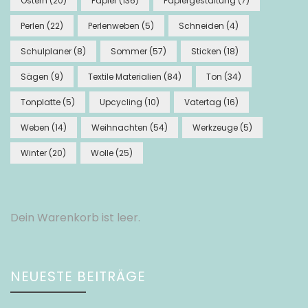
Ostern
(20)
Papier
(136)
Papiergestaltung
(7)
Perlen
(22)
Perlenweben
(5)
Schneiden
(4)
Schulplaner
(8)
Sommer
(57)
Sticken
(18)
Sägen
(9)
Textile Materialien
(84)
Ton
(34)
Tonplatte
(5)
Upcycling
(10)
Vatertag
(16)
Weben
(14)
Weihnachten
(54)
Werkzeuge
(5)
Winter
(20)
Wolle
(25)
Dein Warenkorb ist leer.
NEUESTE BEITRÄGE