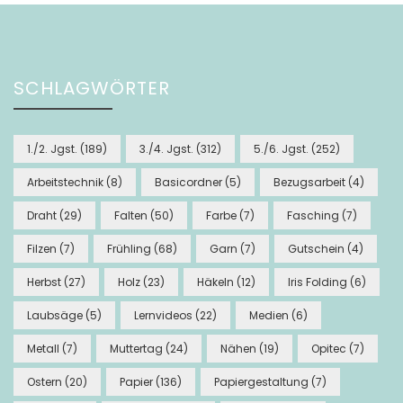
SCHLAGWÖRTER
1./2. Jgst.
(189)
3./4. Jgst.
(312)
5./6. Jgst.
(252)
Arbeitstechnik
(8)
Basicordner
(5)
Bezugsarbeit
(4)
Draht
(29)
Falten
(50)
Farbe
(7)
Fasching
(7)
Filzen
(7)
Frühling
(68)
Garn
(7)
Gutschein
(4)
Herbst
(27)
Holz
(23)
Häkeln
(12)
Iris Folding
(6)
Laubsäge
(5)
Lernvideos
(22)
Medien
(6)
Metall
(7)
Muttertag
(24)
Nähen
(19)
Opitec
(7)
Ostern
(20)
Papier
(136)
Papiergestaltung
(7)