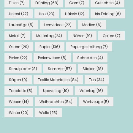
Filzen
(7)
Frühling
(68)
Garn
(7)
Gutschein
(4)
Herbst
(27)
Holz
(23)
Häkeln
(12)
Iris Folding
(6)
Laubsäge
(5)
Lernvideos
(22)
Medien
(6)
Metall
(7)
Muttertag
(24)
Nähen
(19)
Opitec
(7)
Ostern
(20)
Papier
(136)
Papiergestaltung
(7)
Perlen
(22)
Perlenweben
(5)
Schneiden
(4)
Schulplaner
(8)
Sommer
(57)
Sticken
(18)
Sägen
(9)
Textile Materialien
(84)
Ton
(34)
Tonplatte
(5)
Upcycling
(10)
Vatertag
(16)
Weben
(14)
Weihnachten
(54)
Werkzeuge
(5)
Winter
(20)
Wolle
(25)