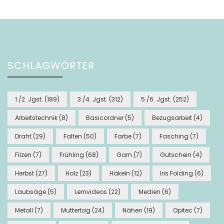
SCHLAGWÖRTER
1./2. Jgst.
(189)
3./4. Jgst.
(312)
5./6. Jgst.
(252)
Arbeitstechnik
(8)
Basicordner
(5)
Bezugsarbeit
(4)
Draht
(29)
Falten
(50)
Farbe
(7)
Fasching
(7)
Filzen
(7)
Frühling
(68)
Garn
(7)
Gutschein
(4)
Herbst
(27)
Holz
(23)
Häkeln
(12)
Iris Folding
(6)
Laubsäge
(5)
Lernvideos
(22)
Medien
(6)
Metall
(7)
Muttertag
(24)
Nähen
(19)
Opitec
(7)