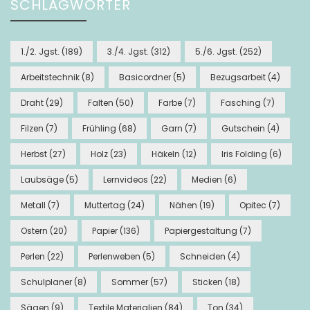
SCHLAGWÖRTER
1./2. Jgst.
(189)
3./4. Jgst.
(312)
5./6. Jgst.
(252)
Arbeitstechnik
(8)
Basicordner
(5)
Bezugsarbeit
(4)
Draht
(29)
Falten
(50)
Farbe
(7)
Fasching
(7)
Filzen
(7)
Frühling
(68)
Garn
(7)
Gutschein
(4)
Herbst
(27)
Holz
(23)
Häkeln
(12)
Iris Folding
(6)
Laubsäge
(5)
Lernvideos
(22)
Medien
(6)
Metall
(7)
Muttertag
(24)
Nähen
(19)
Opitec
(7)
Ostern
(20)
Papier
(136)
Papiergestaltung
(7)
Perlen
(22)
Perlenweben
(5)
Schneiden
(4)
Schulplaner
(8)
Sommer
(57)
Sticken
(18)
Sägen
(9)
Textile Materialien
(84)
Ton
(34)