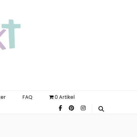
Login
Register
FAQ
ter
FAQ
0 Artikel