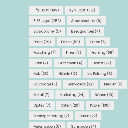
1./2. Jgst.
(189)
3./4. Jgst.
(312)
5./6. Jgst.
(252)
Arbeitstechnik
(8)
Basicordner
(5)
Bezugsarbeit
(4)
Draht
(29)
Falten
(50)
Farbe
(7)
Fasching
(7)
Filzen
(7)
Frühling
(68)
Garn
(7)
Gutschein
(4)
Herbst
(27)
Holz
(23)
Häkeln
(12)
Iris Folding
(6)
Laubsäge
(5)
Lernvideos
(22)
Medien
(6)
Metall
(7)
Muttertag
(24)
Nähen
(19)
Opitec
(7)
Ostern
(20)
Papier
(136)
Papiergestaltung
(7)
Perlen
(22)
Perlenweben
(5)
Schneiden
(4)