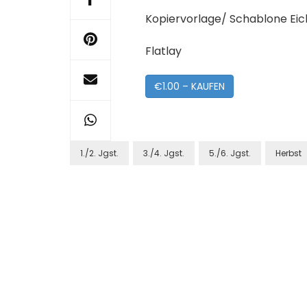
Kopiervorlage/ Schablone Eic
Flatlay
€1.00 – KAUFEN
1./2. Jgst.
3./4. Jgst.
5./6. Jgst.
Herbst
Post
Navigation