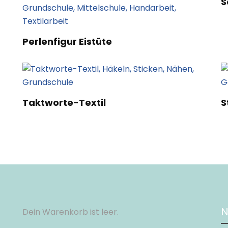
S
Perlenfigur Eistüte
Taktworte-Textil
S
N
Dein Warenkorb ist leer.