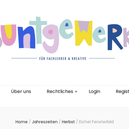
gorien
Kontakt
Über uns
Rechtliches
0 Artikel
Über uns
Rechtliches
Login
Regis
Home
/
Jahreszeiten
/
Herbst
/
Eichel Fensterbild